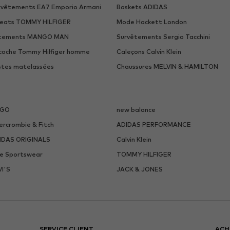
rvêtements EA7 Emporio Armani
Baskets ADIDAS
eats TOMMY HILFIGER
Mode Hackett London
tements MANGO MAN
Survêtements Sergio Tacchini
coche Tommy Hilfiger homme
Caleçons Calvin Klein
stes matelassées
Chaussures MELVIN & HAMILTON
UGO
new balance
ercrombie & Fitch
ADIDAS PERFORMANCE
IDAS ORIGINALS
Calvin Klein
ke Sportswear
TOMMY HILFIGER
VI'S
JACK & JONES
SERVICE CLIENT
ACH