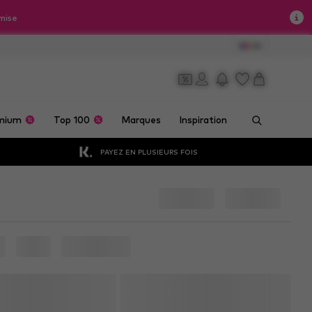
mise
FR
mium
Top 100
Marques
Inspiration
PAYEZ EN PLUSIEURS FOIS