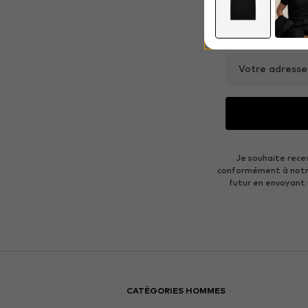
Votre adresse
Je souhaite rece
conformément à not
futur en envoyant
CATÉGORIES HOMMES