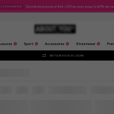
Dernières promos d'été : Offres avec jusqu'à 60% de re
1
J
20
H
04
M
50
S
ABOUT
YOU
ussures
Sport
Accessoires
Streetwear
Pre
RETOUR SOUS 30 JOURS