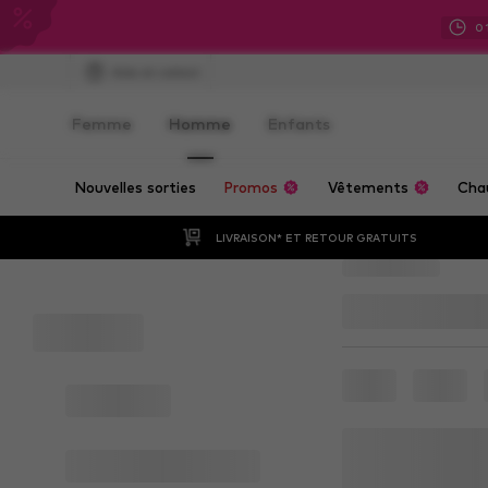
0
Aide et contact
Femme
Homme
Enfants
Nouvelles sorties
Promos
Vêtements
Cha
LIVRAISON* ET RETOUR GRATUITS