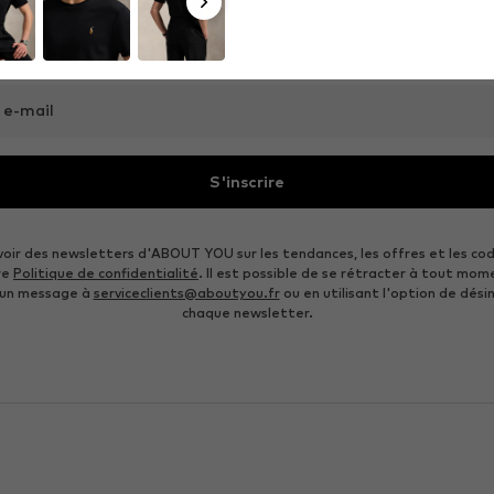
Inscrivez-vous à la newsletter et recevez des offres exclusives
Pour femmes
Pour hommes
 e-mail
S'inscrire
voir des newsletters d'ABOUT YOU sur les tendances, les offres et les co
re
Politique de confidentialité
. Il est possible de se rétracter à tout mom
 un message à
serviceclients@aboutyou.fr
ou en utilisant l'option de désin
chaque newsletter.