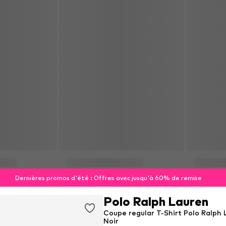
Dernières promos d'été : Offres avec jusqu'à 60% de remise
Polo Ralph Lauren
Coupe regular T-Shirt Polo Ralph
Noir