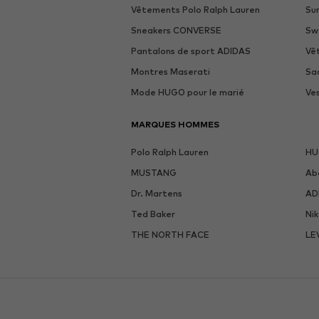
Vêtements Polo Ralph Lauren
Su
Sneakers CONVERSE
Sw
Pantalons de sport ADIDAS
Vê
Montres Maserati
Sa
Mode HUGO pour le marié
Ve
MARQUES HOMMES
Polo Ralph Lauren
H
MUSTANG
Ab
Dr. Martens
AD
Ted Baker
Ni
THE NORTH FACE
LE